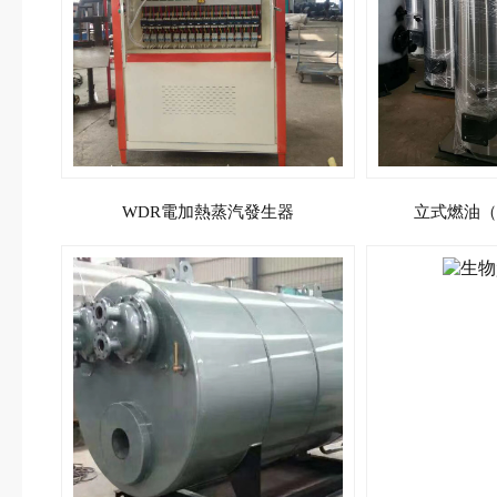
WDR​電加熱蒸汽發生器
立式燃油（