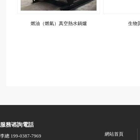
燃油（燃氣）真空熱水鍋爐
生物
服務谘詢電話
網站首頁
李總 199-0387-7969